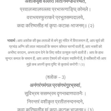
अशोकवृक्ष वल्लरी वितानमण्डपस्थिते
,
प्रवालज्वालपल्लव प्रभारूणाङि्घ् कोमले।
वराभयस्फुरत्करे प्रभूतसम्पदालये,
कदा करिष्यसीह मां कृपा-कटाक्ष-भाजनम्॥ (२)
भावार्थ :
आप अशोक की वृक्ष-लताओं से बने हुए मंदिर में विराजमान हैं, आप सूर्य की
प्रचंड अग्नि की लाल ज्वालाओं के समान कोमल चरणों वाली हैं, आप भक्तों को
अभीष्ट वरदान, अभय दान देने के लिए सदैव उत्सुक रहने वाली हैं। आप के हाथ
सुन्दर कमल के समान हैं, आप अपार ऐश्वर्य की भंङार स्वामिनी हैं, हे सर्वेश्वरी माँ! आप
मुझे कब अपनी कृपा दृष्टि से कृतार्थ करोगी ? (२)
(श्लोक – 3)
अनंगरंगमंगल प्रसंगभंगुरभ्रुवां
,
सुविभ्रम ससम्भ्रम दृगन्तबाणपातनैः।
निरन्तरं वशीकृत प्रतीतनन्दनन्दने,
कदा करिष्यसीह मां कृपा-कटाक्ष भाजनम्॥ (३)