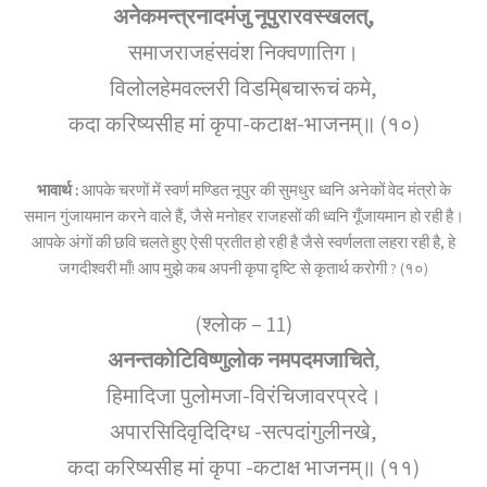
अनेकमन्त्रनादमंजु नूपुरारवस्खलत्,
समाजराजहंसवंश निक्वणातिग।
विलोलहेमवल्लरी विडमि्बचारूचं कमे,
कदा करिष्यसीह मां कृपा-कटाक्ष-भाजनम्॥ (१०)
भावार्थ :
आपके चरणों में स्वर्ण मण्डित नूपुर की सुमधुर ध्वनि अनेकों वेद मंत्रो के
समान गुंजायमान करने वाले हैं, जैसे मनोहर राजहसों की ध्वनि गूँजायमान हो रही है।
आपके अंगों की छवि चलते हुए ऐसी प्रतीत हो रही है जैसे स्वर्णलता लहरा रही है, हे
जगदीश्वरी माँ! आप मुझे कब अपनी कृपा दृष्टि से कृतार्थ करोगी ? (१०)
(श्लोक – 11)
अनन्तकोटिविष्णुलोक नमपदमजाचिते
,
हिमादिजा पुलोमजा-विरंचिजावरप्रदे।
अपारसिदिवृदिदिग्ध -सत्पदांगुलीनखे,
कदा करिष्यसीह मां कृपा -कटाक्ष भाजनम्॥ (११)