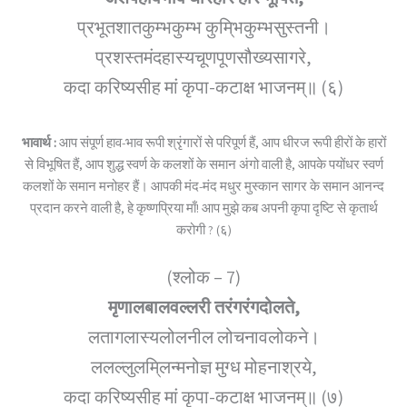
प्रभूतशातकुम्भकुम्भ कुमि्भकुम्भसुस्तनी।
प्रशस्तमंदहास्यचूणपूणसौख्यसागरे,
कदा करिष्यसीह मां कृपा-कटाक्ष भाजनम्॥ (६)
भावार्थ :
आप संपूर्ण हाव-भाव रूपी श्रृंगारों से परिपूर्ण हैं, आप धीरज रूपी हीरों के हारों
से विभूषित हैं, आप शुद्ध स्वर्ण के कलशों के समान अंगो वाली है, आपके पयोंधर स्वर्ण
कलशों के समान मनोहर हैं। आपकी मंद-मंद मधुर मुस्कान सागर के समान आनन्द
प्रदान करने वाली है, हे कृष्णप्रिया माँ! आप मुझे कब अपनी कृपा दृष्टि से कृतार्थ
करोगी ? (६)
(श्लोक – 7)
मृणालबालवल्लरी तरंगरंगदोलते,
लतागलास्यलोलनील लोचनावलोकने।
ललल्लुलमि्लन्मनोज्ञ मुग्ध मोहनाश्रये,
कदा करिष्यसीह मां कृपा-कटाक्ष भाजनम्॥ (७)